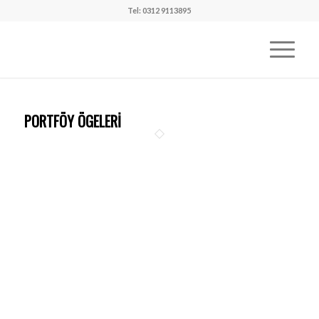
Tel: 0312 9113895
PORTFÖY ÖGELERI