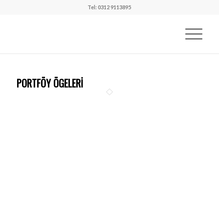
Tel: 0312 9113895
PORTFÖY ÖGELERI