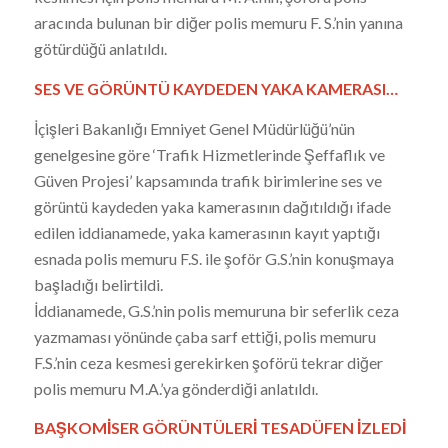
aracında bulunan bir diğer polis memuru F. S.’nin yanına
götürdüğü anlatıldı.
SES VE GÖRÜNTÜ KAYDEDEN YAKA KAMERASI…
İçişleri Bakanlığı Emniyet Genel Müdürlüğü’nün
genelgesine göre ‘Trafik Hizmetlerinde Şeffaflık ve
Güven Projesi’ kapsamında trafik birimlerine ses ve
görüntü kaydeden yaka kamerasının dağıtıldığı ifade
edilen iddianamede, yaka kamerasının kayıt yaptığı
esnada polis memuru F.S. ile şoför G.S.’nin konuşmaya
başladığı belirtildi.
İddianamede, G.S.’nin polis memuruna bir seferlik ceza
yazmaması yönünde çaba sarf ettiği, polis memuru
F.S.’nin ceza kesmesi gerekirken şoförü tekrar diğer
polis memuru M.A.’ya gönderdiği anlatıldı.
BAŞKOMİSER GÖRÜNTÜLERİ TESADÜFEN İZLEDİ