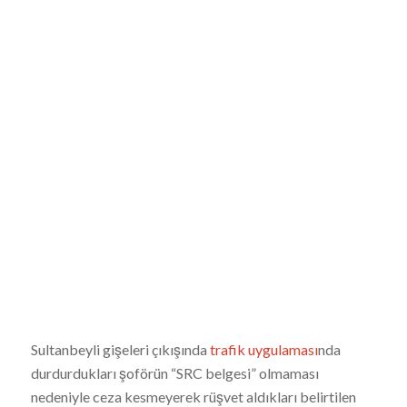
Sultanbeyli gişeleri çıkışında
trafik uygulaması
nda
durdurdukları şoförün “SRC belgesi” olmaması
nedeniyle ceza kesmeyerek rüşvet aldıkları belirtilen