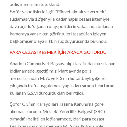
polis memurları tutuklandı.
Şoför ve polislerle ilgili “Rüşvet almak ve vermek”
suçlamasıyla 12’şer yıla kadar hapis cezası istemiyle
dava açıldı. Yaşanan olay, polislerin yakasında bulunan
kameraya yansırken, görüntüleri tesadüfen izleyen
başkomiser olaya ilişkin suç duyurusunda bulundu.
PARA CEZASI KESMEK İÇİN ARACA GÖTÜRDÜ
Anadolu Cumhuriyet Başsavcılığı tarafından hazırlanan
iddianamede, geçtiğimiz Mart ayında polis
memurlarından M. A. ve F. S’nin Sultanbeyli gişeleri
çıkışında trafik uygulaması yaptıkları sırada ticari araç
kullanan G.S.’yi durdurdukları belirtildi.
Şoför G.S.’nin Karayolları Taşıma Kanunu’na göre
alınması zorunlu ‘Mesleki Yeterlilik Belgesi’ (SRC)
olmadığı belirtilen iddianamede, idari para cezası
kesilmesi için polis memuru M. A.’nın, şoförü polis