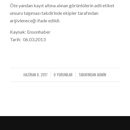
Öte yandan kayıt altına alınan görüntülerin adli etiket
unsuru taşıması takdirinde ekipler tarafından
arşivleneceği ifade edildi.
Kaynak: Ensonhaber
Tarih: 06.03.2013
HAZIRAN 6, 2017
0 YORUMLAR
TARAFINDAN
ADMIN
/
/