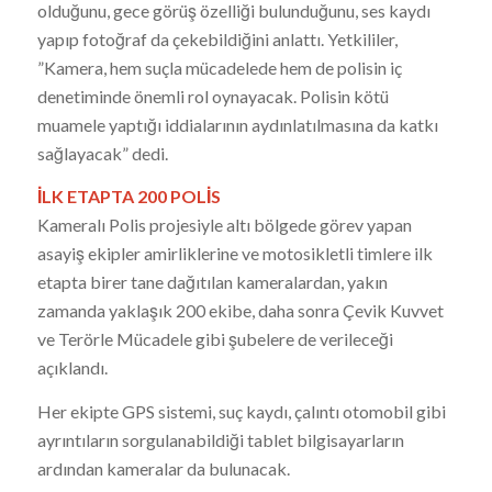
olduğunu, gece görüş özelliği bulunduğunu, ses kaydı
yapıp fotoğraf da çekebildiğini anlattı. Yetkililer,
”Kamera, hem suçla mücadelede hem de polisin iç
denetiminde önemli rol oynayacak. Polisin kötü
muamele yaptığı iddialarının aydınlatılmasına da katkı
sağlayacak” dedi.
İLK ETAPTA 200 POLİS
Kameralı Polis projesiyle altı bölgede görev yapan
asayiş ekipler amirliklerine ve motosikletli timlere ilk
etapta birer tane dağıtılan kameralardan, yakın
zamanda yaklaşık 200 ekibe, daha sonra Çevik Kuvvet
ve Terörle Mücadele gibi şubelere de verileceği
açıklandı.
Her ekipte GPS sistemi, suç kaydı, çalıntı otomobil gibi
ayrıntıların sorgulanabildiği tablet bilgisayarların
ardından kameralar da bulunacak.