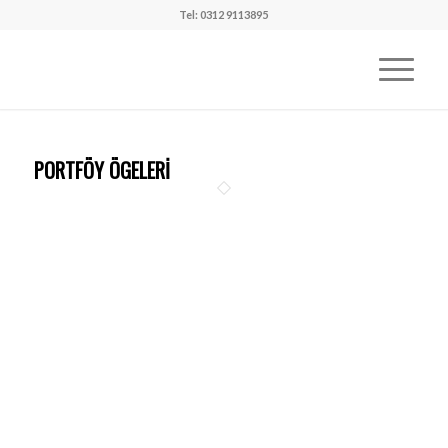
Tel: 0312 9113895
PORTFÖY ÖGELERI